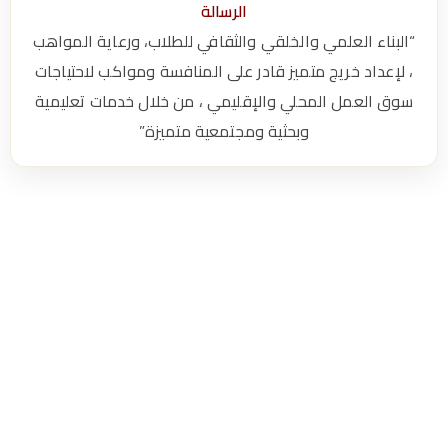
الرسالة
–
“البناء العلمي والخلقي والثقافي للطلاب، ورعاية المواهب
جا
، لإعداد خريج متميز قادر على المنافسة ومواكب لاحتياجات
سوق العمل المحلي والإقليمي ، من خلال خدمات تعليمية
م
وبحثية ومجتمعية متميزة”
ع
ة
م
ير
ي