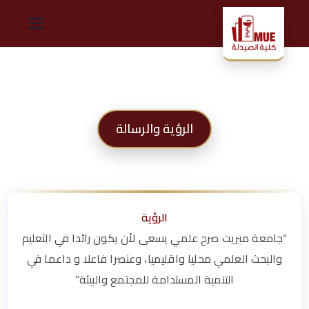
ك
لي
ة
الرؤية والرسالة
ال
ص
ي
الرؤية
“جامعة ميريت صرح علمي يسعى لأن يكون رائدا في التعليم
دل
والبحث العلمي محليا واقليميا، وعنصرا فاعلا و داعما في
التنمية المستدامة للمجتمع والبيئة”
ة