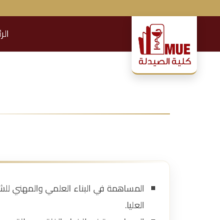
الر
ك
لي
ة
ال
ص
ي
المساهمة في البناء العلمي والمهني للش
دل
العليا.