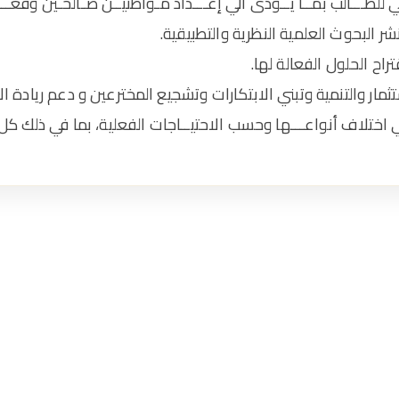
للطـــالب بمــا يــؤدى الي إعـــداد مـواطنيــن صـالحـين وفعـــال
شر البحوث العلمية النظرية والتطبيقية.
ح الحلول الفعالة لها.
ار والتنمية وتبني الابتكارات وتشجيع المخترعين و دعم ريادة ال
ختلاف أنواعـــها وحسب الاحتيــاجات الفعلية، بما في ذلك كل أع